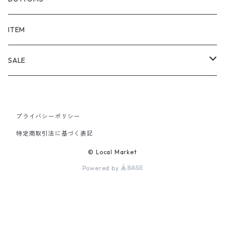
SHORTS
ITEM
PANTS
SALE
TOPS
プライバシーポリシー
PANTS
特定商取引法に基づく表記
ITEM
© Local Market
Powered by