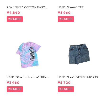
90s "NIKE" COTTON EASY S
USED "team" TEE
HORTS
¥4,840
¥3,960
20%OFF
20%OFF
USED "Poetic Justice" TIE-D
USED "Lee" DENIM SHORTS
YE TEE
¥3,960
¥5,720
20%OFF
20%OFF