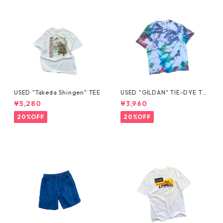
USED "Takeda Shingen" TEE
USED "GILDAN" TIE-DYE TE
E
¥5,280
¥3,960
20%OFF
20%OFF