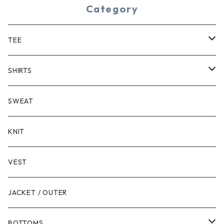
Category
TEE
SHORT SLEEVE
SHIRTS
LONG SLEEVE
SHORT SLEEVE
SWEAT
LONG SLEEVE
KNIT
VEST
JACKET / OUTER
BOTTOMS