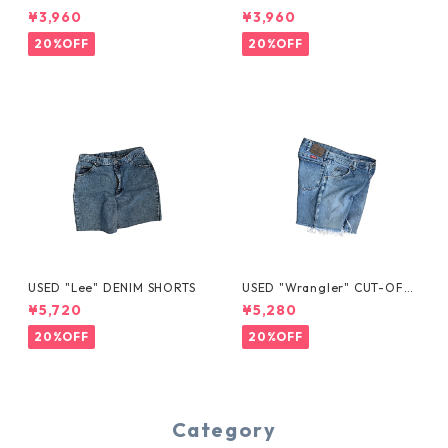
YE TEE
¥3,960
¥3,960
20%OFF
20%OFF
USED "Lee" DENIM SHORTS
USED "Wrangler" CUT-OFF
DENIM SHORTS
¥5,720
¥5,280
20%OFF
20%OFF
Category