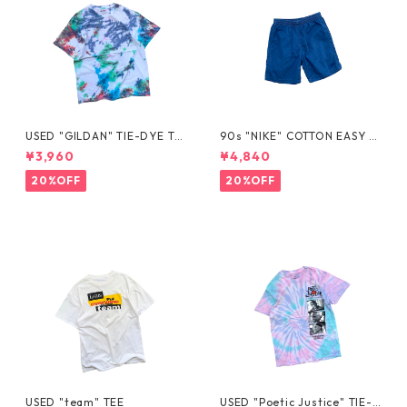
USED "GILDAN" TIE-DYE TE
90s "NIKE" COTTON EASY S
E
HORTS
¥3,960
¥4,840
20%OFF
20%OFF
USED "team" TEE
USED "Poetic Justice" TIE-D