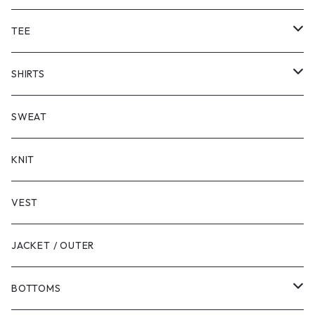
TEE
SHORT SLEEVE
SHIRTS
LONG SLEEVE
SHORT SLEEVE
SWEAT
LONG SLEEVE
KNIT
VEST
JACKET / OUTER
BOTTOMS