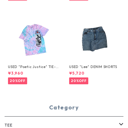
USED "Poetic Justice" TIE-D
USED "Lee" DENIM SHORTS
YE TEE
¥3,960
¥5,720
20%OFF
20%OFF
Category
TEE