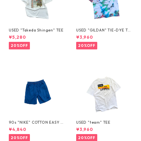
USED "Takeda Shingen" TEE
USED "GILDAN" TIE-DYE TE
E
¥5,280
¥3,960
20%OFF
20%OFF
90s "NIKE" COTTON EASY S
USED "team" TEE
HORTS
¥4,840
¥3,960
20%OFF
20%OFF