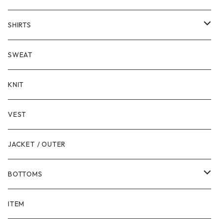
SHORT SLEEVE
SHIRTS
LONG SLEEVE
SHORT SLEEVE
SWEAT
LONG SLEEVE
KNIT
VEST
JACKET / OUTER
BOTTOMS
SHORTS
ITEM