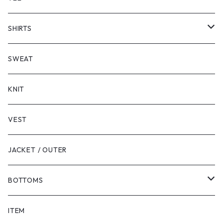
SHORT SLEEVE
SHIRTS
LONG SLEEVE
SHORT SLEEVE
SWEAT
LONG SLEEVE
KNIT
VEST
JACKET / OUTER
BOTTOMS
SHORTS
ITEM