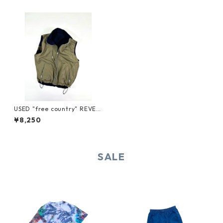
USED "free country" REVER
SIBLE VEST
¥8,250
SALE