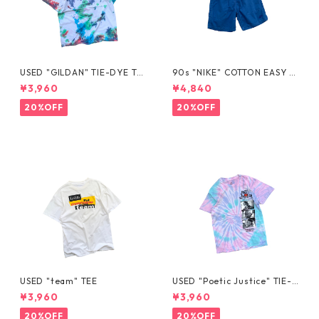
USED "GILDAN" TIE-DYE TE
90s "NIKE" COTTON EASY S
E
HORTS
¥3,960
¥4,840
20%OFF
20%OFF
USED "team" TEE
USED "Poetic Justice" TIE-D
YE TEE
¥3,960
¥3,960
20%OFF
20%OFF