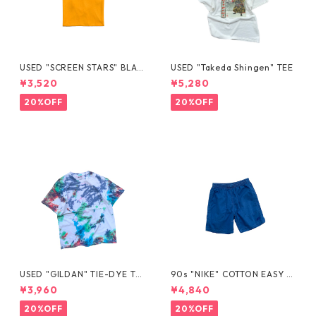
USED "SCREEN STARS" BLAN
USED "Takeda Shingen" TEE
K TEE
¥3,520
¥5,280
20%OFF
20%OFF
USED "GILDAN" TIE-DYE TE
90s "NIKE" COTTON EASY S
E
HORTS
¥3,960
¥4,840
20%OFF
20%OFF