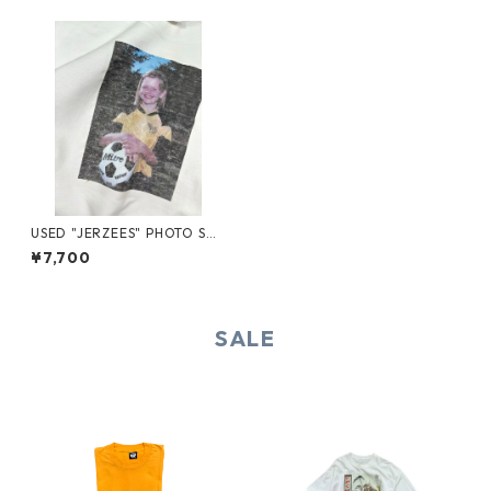
USED "JERZEES" PHOTO SW
EAT
¥7,700
SALE