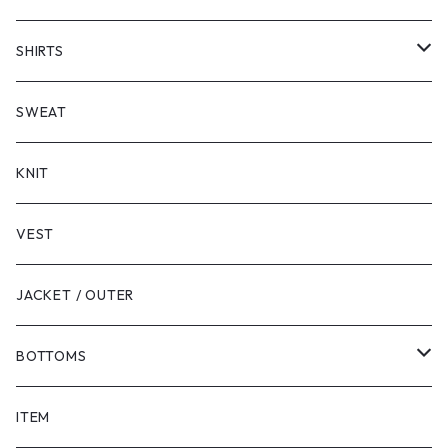
SHORT SLEEVE
SHIRTS
LONG SLEEVE
SHORT SLEEVE
SWEAT
LONG SLEEVE
KNIT
VEST
JACKET / OUTER
BOTTOMS
SHORTS
ITEM