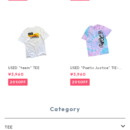
USED "team" TEE
USED "Poetic Justice" TIE-D
YE TEE
¥3,960
¥3,960
20%OFF
20%OFF
Category
TEE