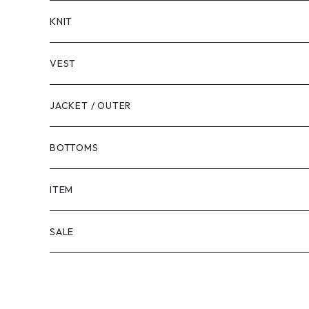
LONG SLEEVE
KNIT
VEST
JACKET / OUTER
BOTTOMS
SHORTS
ITEM
PANTS
SALE
TOPS