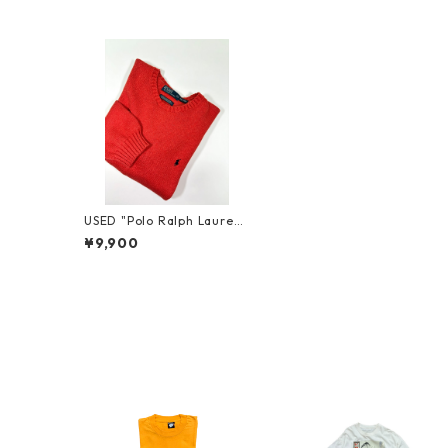
USED "Polo Ralph Lauren"
COTTON KNIT
¥9,900