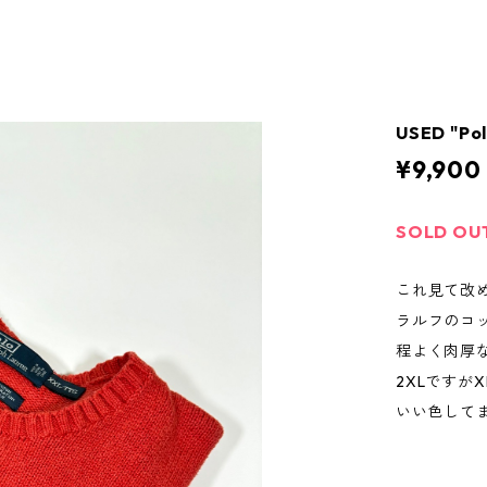
USED "Po
¥9,900
SOLD OU
これ見て改
ラルフのコ
程よく肉厚
2XLですが
いい色して