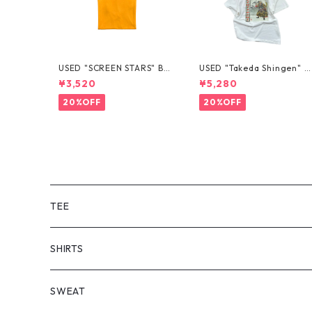
USED "SCREEN STARS" BL
USED "Takeda Shingen" T
ANK TEE
EE
¥3,520
¥5,280
20%OFF
20%OFF
TEE
SHORT SLEEVE
SHIRTS
LONG SLEEVE
SHORT SLEEVE
SWEAT