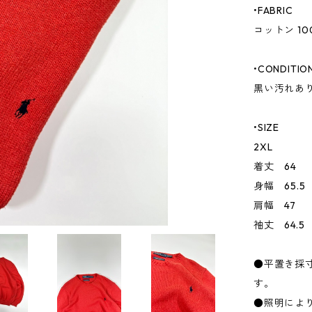
•FABRIC
コットン 10
•CONDITIO
黒い汚れあ
•SIZE
2XL
着丈 64
身幅 65.5
肩幅 47
袖丈 64.5
●平置き採
す。
●照明によ