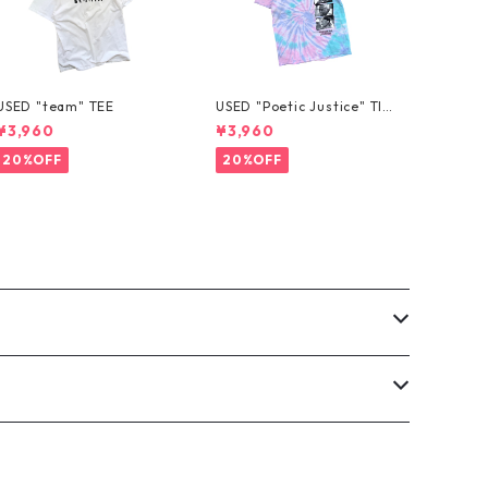
USED "team" TEE
USED "Poetic Justice" TIE
-DYE TEE
¥3,960
¥3,960
20%OFF
20%OFF