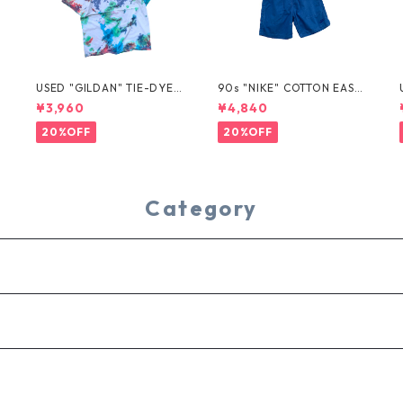
USED "GILDAN" TIE-DYE T
90s "NIKE" COTTON EASY
EE
SHORTS
¥3,960
¥4,840
20%OFF
20%OFF
Category