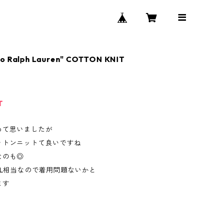
lo Ralph Lauren" COTTON KNIT
T
めて思いましたが
ットンニットて良いですね
なのも◎
XL相当なので着用問題ないかと
ます