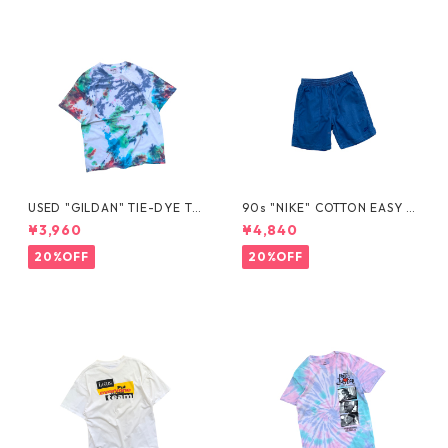
USED "GILDAN" TIE-DYE TE
90s "NIKE" COTTON EASY S
E
HORTS
¥3,960
¥4,840
20%OFF
20%OFF