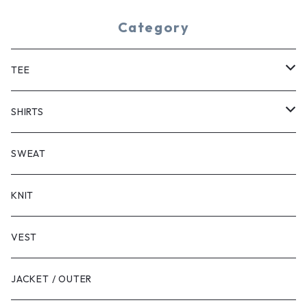
Category
TEE
SHORT SLEEVE
SHIRTS
LONG SLEEVE
SHORT SLEEVE
SWEAT
LONG SLEEVE
KNIT
VEST
JACKET / OUTER