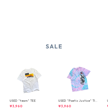
SALE
USED "team" TEE
USED "Poetic Justice" TIE
-DYE TEE
¥3,960
¥3,960