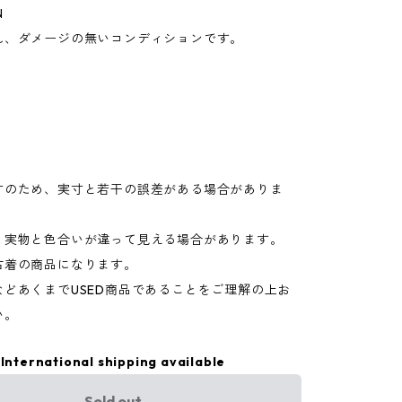
N
れ、ダメージの無いコンディションです。
0
寸のため、実寸と若干の誤差がある場合がありま
り実物と色合いが違って見える場合があります。
古着の商品になります。
などあくまでUSED商品であることをご理解の上お
い。
International shipping available
Sold out