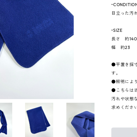
•CONDITIO
目立った汚
•SIZE
長さ 約14
幅 約23
●平置き採
す。
●照明によ
●こちらは
汚れや状態
求めくださ