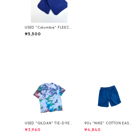
USED "Columbia" FLEECE
MUFFLER
¥5,500
USED "GILDAN" TIE-DYE T
90s "NIKE" COTTON EASY
EE
SHORTS
¥3,960
¥4,840