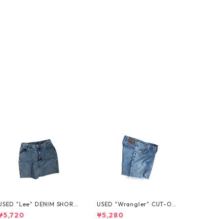
USED "Lee" DENIM SHORT
USED "Wrangler" CUT-OF
S
F DENIM SHORTS
¥5,720
¥5,280