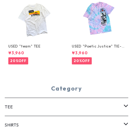
USED "team" TEE
USED "Poetic Justice" TIE-D
YE TEE
¥3,960
¥3,960
20%OFF
20%OFF
Category
TEE
SHORT SLEEVE
SHIRTS