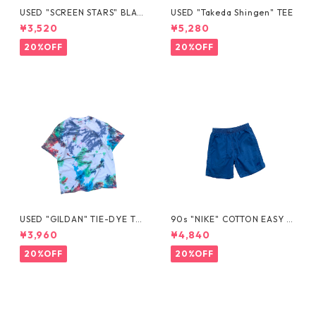
USED "SCREEN STARS" BLAN
USED "Takeda Shingen" TEE
K TEE
¥3,520
¥5,280
20%OFF
20%OFF
USED "GILDAN" TIE-DYE TE
90s "NIKE" COTTON EASY S
E
HORTS
¥3,960
¥4,840
20%OFF
20%OFF