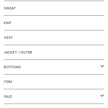
LONG SLEEVE
SHORT SLEEVE
SWEAT
LONG SLEEVE
KNIT
VEST
JACKET / OUTER
BOTTOMS
SHORTS
ITEM
PANTS
SALE