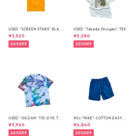
USED "SCREEN STARS" BLAN
USED "Takeda Shingen" TEE
K TEE
¥3,520
¥5,280
20%OFF
20%OFF
USED "GILDAN" TIE-DYE TE
90s "NIKE" COTTON EASY S
E
HORTS
¥3,960
¥4,840
20%OFF
20%OFF