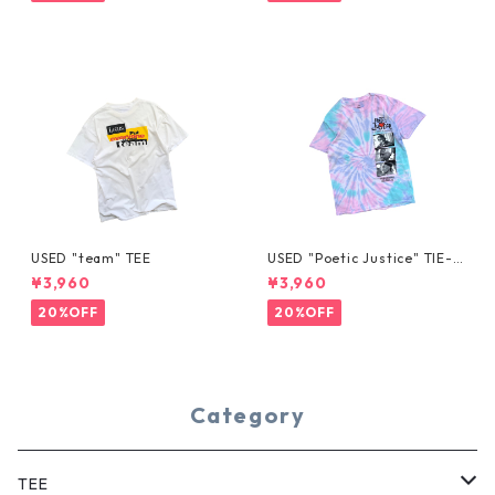
USED "team" TEE
USED "Poetic Justice" TIE-D
YE TEE
¥3,960
¥3,960
20%OFF
20%OFF
Category
TEE