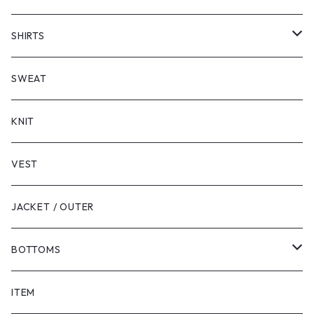
SHORT SLEEVE
SHIRTS
LONG SLEEVE
SHORT SLEEVE
SWEAT
LONG SLEEVE
KNIT
VEST
JACKET / OUTER
BOTTOMS
SHORTS
ITEM