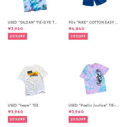
USED "GILDAN" TIE-DYE TE
90s "NIKE" COTTON EASY S
E
HORTS
¥3,960
¥4,840
20%OFF
20%OFF
USED "team" TEE
USED "Poetic Justice" TIE-D
YE TEE
¥3,960
¥3,960
20%OFF
20%OFF