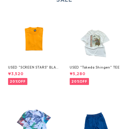
USED "SCREEN STARS" BLAN
USED "Takeda Shingen" TEE
K TEE
¥3,520
¥5,280
20%OFF
20%OFF