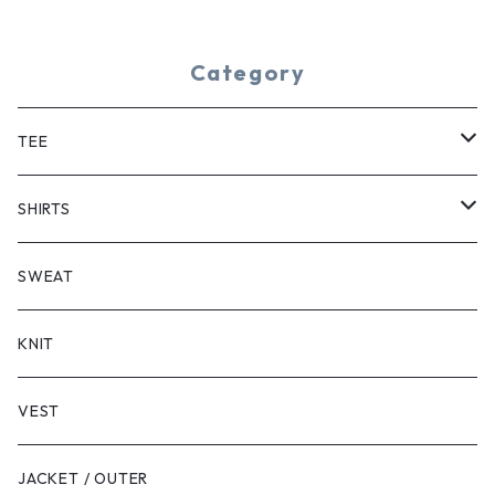
Category
TEE
SHORT SLEEVE
SHIRTS
LONG SLEEVE
SHORT SLEEVE
SWEAT
LONG SLEEVE
KNIT
VEST
JACKET / OUTER