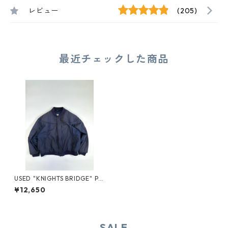
レビュー
(205)
最近チェックした商品
USED "KNIGHTS BRIDGE" PA
DDED CUP SHOULDER JACK
¥12,650
ET
SALE