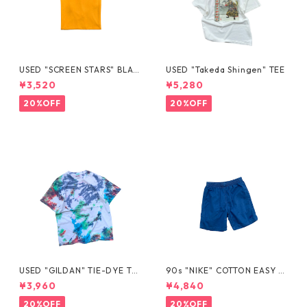
USED "SCREEN STARS" BLAN
USED "Takeda Shingen" TEE
K TEE
¥3,520
¥5,280
20%OFF
20%OFF
USED "GILDAN" TIE-DYE TE
90s "NIKE" COTTON EASY S
E
HORTS
¥3,960
¥4,840
20%OFF
20%OFF