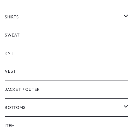
SHORT SLEEVE
SHIRTS
LONG SLEEVE
SHORT SLEEVE
SWEAT
LONG SLEEVE
KNIT
VEST
JACKET / OUTER
BOTTOMS
SHORTS
ITEM