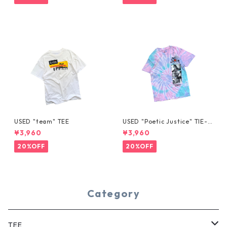
USED "team" TEE
USED "Poetic Justice" TIE-D
YE TEE
¥3,960
¥3,960
20%OFF
20%OFF
Category
TEE