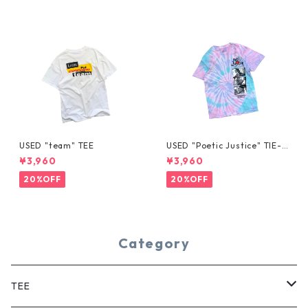
USED "team" TEE
USED "Poetic Justice" TIE-D
YE TEE
¥3,960
¥3,960
20%OFF
20%OFF
Category
TEE