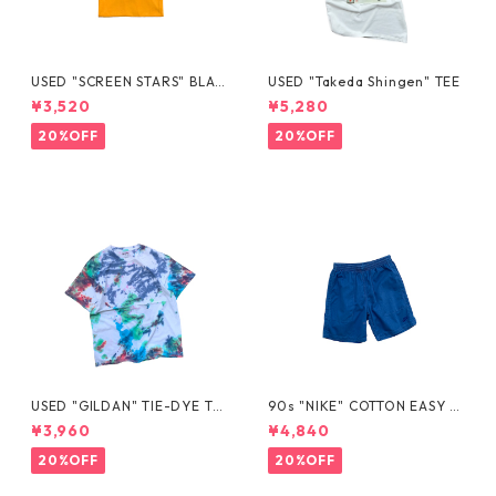
USED "SCREEN STARS" BLAN
USED "Takeda Shingen" TEE
K TEE
¥3,520
¥5,280
20%OFF
20%OFF
USED "GILDAN" TIE-DYE TE
90s "NIKE" COTTON EASY S
E
HORTS
¥3,960
¥4,840
20%OFF
20%OFF