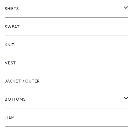
SHORT SLEEVE
SHIRTS
LONG SLEEVE
SHORT SLEEVE
SWEAT
LONG SLEEVE
KNIT
VEST
JACKET / OUTER
BOTTOMS
SHORTS
ITEM