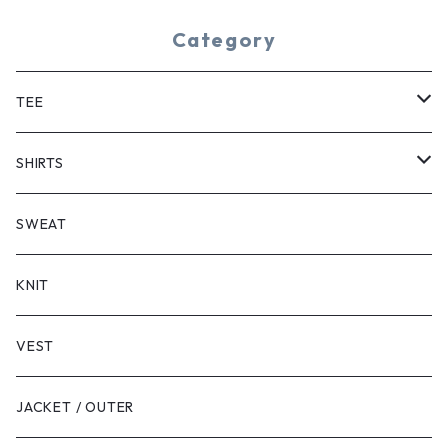
Category
TEE
SHORT SLEEVE
SHIRTS
LONG SLEEVE
SHORT SLEEVE
SWEAT
LONG SLEEVE
KNIT
VEST
JACKET / OUTER