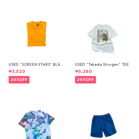
USED "SCREEN STARS" BLAN
USED "Takeda Shingen" TEE
K TEE
¥3,520
¥5,280
20%OFF
20%OFF