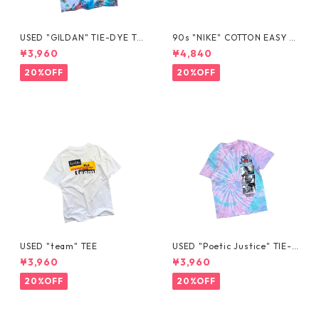
USED "GILDAN" TIE-DYE TE
90s "NIKE" COTTON EASY S
E
HORTS
¥3,960
¥4,840
20%OFF
20%OFF
USED "team" TEE
USED "Poetic Justice" TIE-D
YE TEE
¥3,960
¥3,960
20%OFF
20%OFF