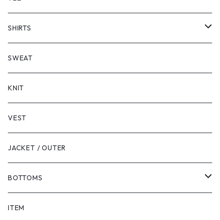
SHORT SLEEVE
SHIRTS
LONG SLEEVE
SHORT SLEEVE
SWEAT
LONG SLEEVE
KNIT
VEST
JACKET / OUTER
BOTTOMS
SHORTS
ITEM