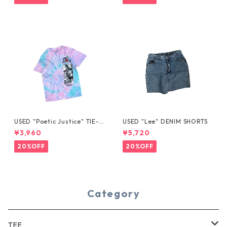
USED "Poetic Justice" TIE-D
USED "Lee" DENIM SHORTS
YE TEE
¥3,960
¥5,720
20%OFF
20%OFF
Category
TEE