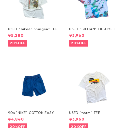
USED "Takeda Shingen" TEE
USED "GILDAN" TIE-DYE TE
E
¥5,280
¥3,960
20%OFF
20%OFF
90s "NIKE" COTTON EASY S
USED "team" TEE
HORTS
¥4,840
¥3,960
20%OFF
20%OFF