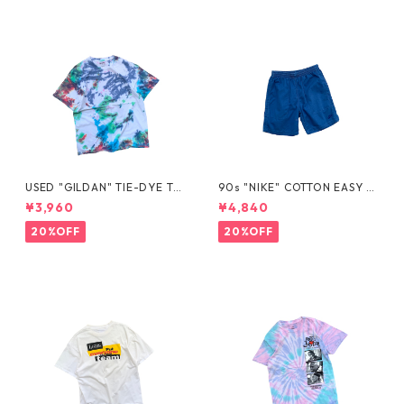
USED "GILDAN" TIE-DYE TE
90s "NIKE" COTTON EASY S
E
HORTS
¥3,960
¥4,840
20%OFF
20%OFF