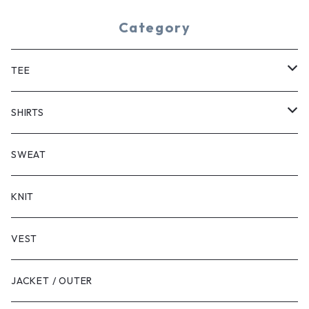
Category
TEE
SHORT SLEEVE
SHIRTS
LONG SLEEVE
SHORT SLEEVE
SWEAT
LONG SLEEVE
KNIT
VEST
JACKET / OUTER