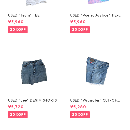
USED "team" TEE
USED "Poetic Justice" TIE-D
YE TEE
¥3,960
¥3,960
20%OFF
20%OFF
USED "Lee" DENIM SHORTS
USED "Wrangler" CUT-OFF
DENIM SHORTS
¥5,720
¥5,280
20%OFF
20%OFF