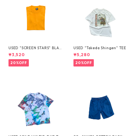
USED "SCREEN STARS" BLAN
USED "Takeda Shingen" TEE
K TEE
¥3,520
¥5,280
20%OFF
20%OFF