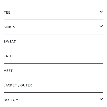
TEE
SHORT SLEEVE
SHIRTS
LONG SLEEVE
SHORT SLEEVE
SWEAT
LONG SLEEVE
KNIT
VEST
JACKET / OUTER
BOTTOMS