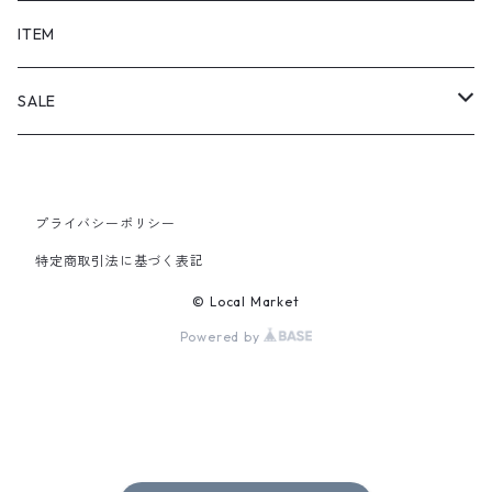
SHORTS
ITEM
PANTS
SALE
TOPS
プライバシーポリシー
PANTS
特定商取引法に基づく表記
ITEM
© Local Market
Powered by