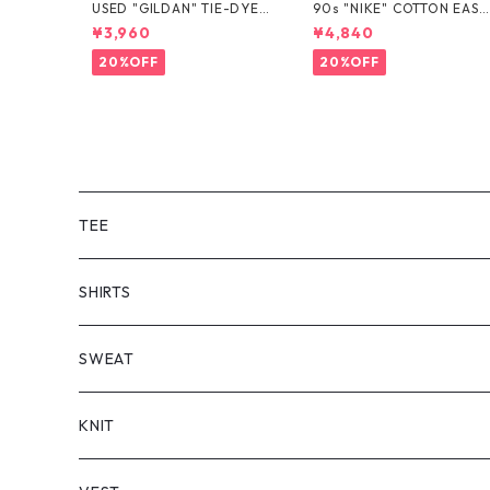
USED "GILDAN" TIE-DYE T
90s "NIKE" COTTON EASY
EE
SHORTS
¥3,960
¥4,840
20%OFF
20%OFF
TEE
SHORT SLEEVE
SHIRTS
LONG SLEEVE
SHORT SLEEVE
SWEAT
LONG SLEEVE
KNIT