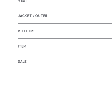
VEST
JACKET / OUTER
BOTTOMS
SHORTS
ITEM
PANTS
SALE
TOPS
PANTS
ITEM