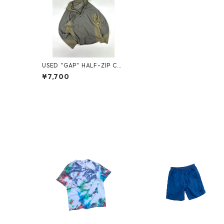
USED "GAP" HALF-ZIP CU
T SEW
¥7,700