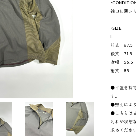
•CONDITIO
袖口に薄シ
•SIZE
L
前丈 67.5
後丈 71.5
身幅 56.5
裄丈 85
●平置き採
す。
●照明によ
●こちらは
汚れや状態
求めくださ