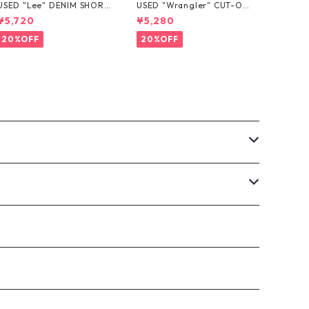
USED "Lee" DENIM SHORT
USED "Wrangler" CUT-OF
S
F DENIM SHORTS
¥5,720
¥5,280
20%OFF
20%OFF