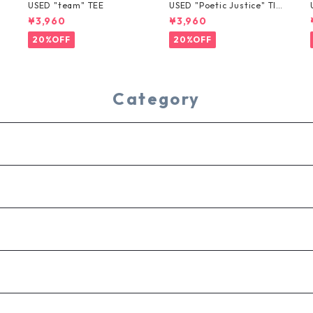
USED "team" TEE
USED "Poetic Justice" TIE
-DYE TEE
¥3,960
¥3,960
20%OFF
20%OFF
Category