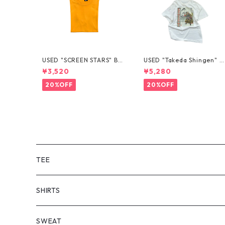
USED "SCREEN STARS" BL
USED "Takeda Shingen" T
ANK TEE
EE
¥3,520
¥5,280
20%OFF
20%OFF
TEE
SHORT SLEEVE
SHIRTS
LONG SLEEVE
SHORT SLEEVE
SWEAT