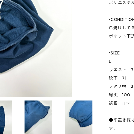
ポリエステル
•CONDITIO
色焼けして
ポケット下
•SIZE
L
ウエスト 7
股下 71
ワタリ幅 3
総丈 100
裾幅 11〜
●平置き採
す。