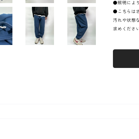
●照明によ
●こちらは
汚れや状態
求めくださ