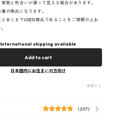
り実物と色合いが違って見える場合があります。
古着の商品になります。
などあくまでUSED商品であることをご理解の上お
い。
International shipping available
Add to cart
日本国内にお住まいの方向け
通報する
(207)