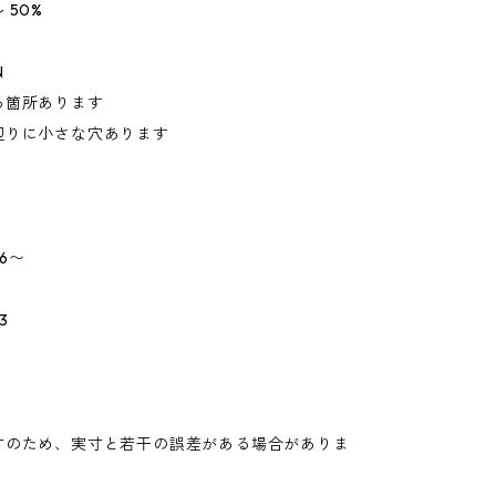
 50%
N
る箇所あります
辺りに小さな穴あります
6〜
3
寸のため、実寸と若干の誤差がある場合がありま