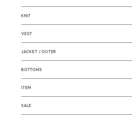
LONG SLEEVE
KNIT
VEST
JACKET / OUTER
BOTTOMS
SHORTS
ITEM
PANTS
SALE
TOPS