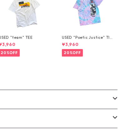
USED "team" TEE
USED "Poetic Justice" TIE
-DYE TEE
¥3,960
¥3,960
20%OFF
20%OFF