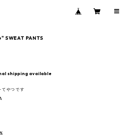
e" SWEAT PANTS
nal shipping available
ーてやつです
A
%