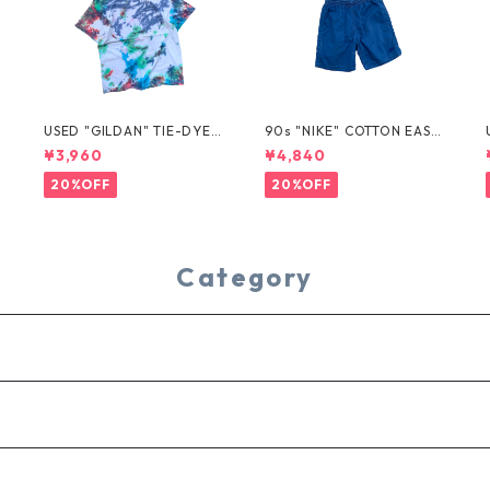
USED "GILDAN" TIE-DYE T
90s "NIKE" COTTON EASY
EE
SHORTS
¥3,960
¥4,840
20%OFF
20%OFF
Category