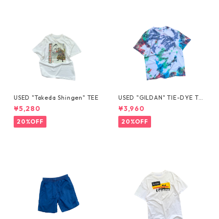
USED "Takeda Shingen" TEE
USED "GILDAN" TIE-DYE TE
E
¥5,280
¥3,960
20%OFF
20%OFF