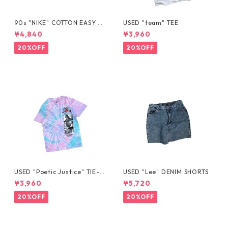
90s "NIKE" COTTON EASY S
USED "team" TEE
HORTS
¥4,840
¥3,960
20%OFF
20%OFF
USED "Poetic Justice" TIE-D
USED "Lee" DENIM SHORTS
YE TEE
¥3,960
¥5,720
20%OFF
20%OFF