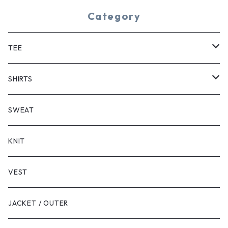
Category
TEE
SHORT SLEEVE
SHIRTS
LONG SLEEVE
SHORT SLEEVE
SWEAT
LONG SLEEVE
KNIT
VEST
JACKET / OUTER