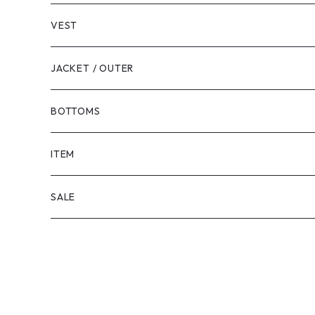
VEST
JACKET / OUTER
BOTTOMS
SHORTS
ITEM
PANTS
SALE
TOPS
PANTS