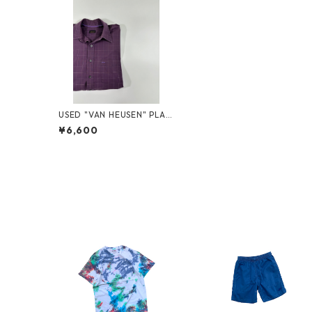
USED "VAN HEUSEN" PLAI
D SHIRT
¥6,600