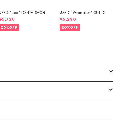
USED "Lee" DENIM SHORT
USED "Wrangler" CUT-OF
S
F DENIM SHORTS
¥5,720
¥5,280
20%OFF
20%OFF