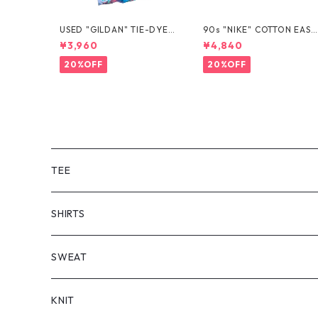
USED "GILDAN" TIE-DYE T
90s "NIKE" COTTON EASY
EE
SHORTS
¥3,960
¥4,840
20%OFF
20%OFF
TEE
SHORT SLEEVE
SHIRTS
LONG SLEEVE
SHORT SLEEVE
SWEAT
LONG SLEEVE
KNIT