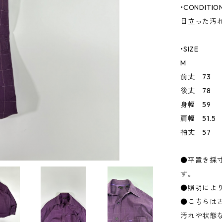
•CONDITIO
目立った汚
•SIZE
M
前丈 73
後丈 78
身幅 59
肩幅 51.5
袖丈 57
●平置き採
す。
●照明によ
●こちらは
汚れや状態