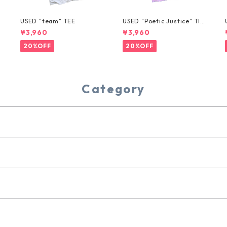
USED "team" TEE
USED "Poetic Justice" TIE
-DYE TEE
¥3,960
¥3,960
20%OFF
20%OFF
Category