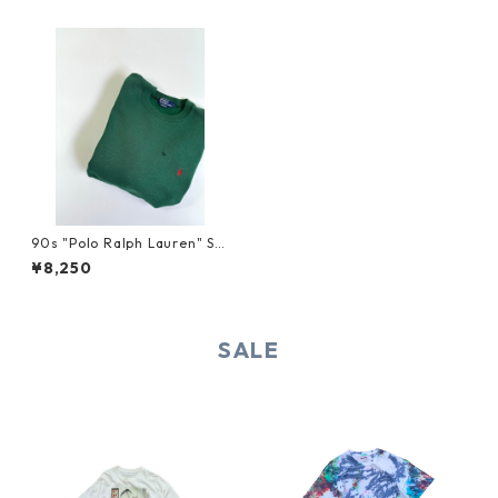
90s "Polo Ralph Lauren" SW
EAT
¥8,250
SALE