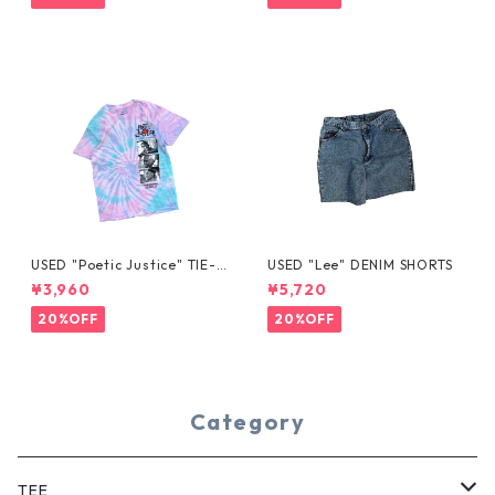
USED "Poetic Justice" TIE-D
USED "Lee" DENIM SHORTS
YE TEE
¥3,960
¥5,720
20%OFF
20%OFF
Category
TEE