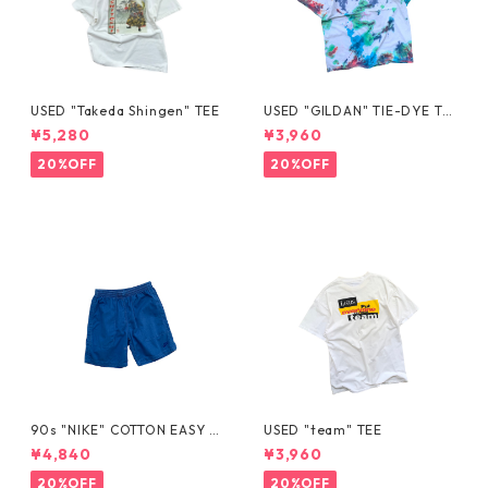
USED "Takeda Shingen" TEE
USED "GILDAN" TIE-DYE TE
E
¥5,280
¥3,960
20%OFF
20%OFF
90s "NIKE" COTTON EASY S
USED "team" TEE
HORTS
¥4,840
¥3,960
20%OFF
20%OFF