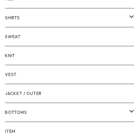
SHORT SLEEVE
SHIRTS
LONG SLEEVE
SHORT SLEEVE
SWEAT
LONG SLEEVE
KNIT
VEST
JACKET / OUTER
BOTTOMS
SHORTS
ITEM