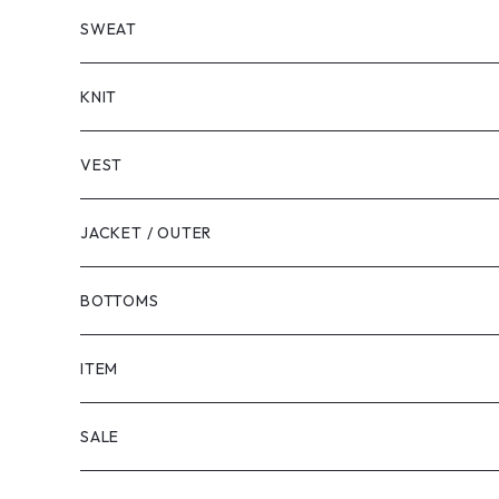
LONG SLEEVE
SHORT SLEEVE
SWEAT
LONG SLEEVE
KNIT
VEST
JACKET / OUTER
BOTTOMS
SHORTS
ITEM
PANTS
SALE