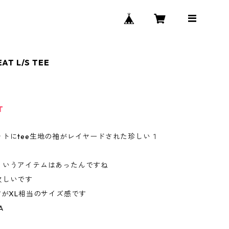
AT L/S TEE
T
ットにtee生地の袖がレイヤードされた珍しい１
ういうアイテムはあったんですね
欲しいです
すがXL相当のサイズ感です
A