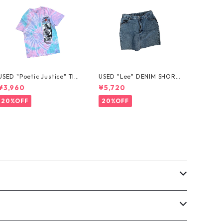
USED "Poetic Justice" TIE
USED "Lee" DENIM SHORT
-DYE TEE
S
¥3,960
¥5,720
20%OFF
20%OFF