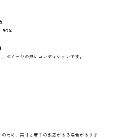
%
 50%
N
れ、ダメージの無いコンディションです。
寸のため、実寸と若干の誤差がある場合がありま