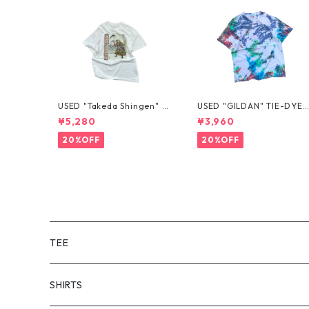
USED "Takeda Shingen" T
USED "GILDAN" TIE-DYE 
EE
EE
¥5,280
¥3,960
20%OFF
20%OFF
TEE
SHORT SLEEVE
SHIRTS