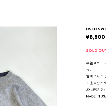
USED SWE
¥8,800
SOLD OU
半袖スウェ
枚。
古着にもこ
正直自分が
2XL表記で
MADE IN US