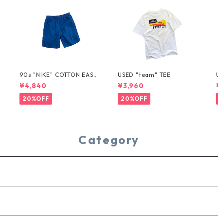
T
90s "NIKE" COTTON EASY
USED "team" TEE
SHORTS
¥4,840
¥3,960
20%OFF
20%OFF
Category