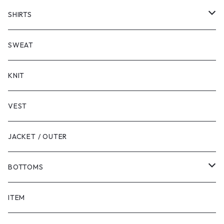
SHORT SLEEVE
SHIRTS
LONG SLEEVE
SHORT SLEEVE
SWEAT
LONG SLEEVE
KNIT
VEST
JACKET / OUTER
BOTTOMS
SHORTS
ITEM