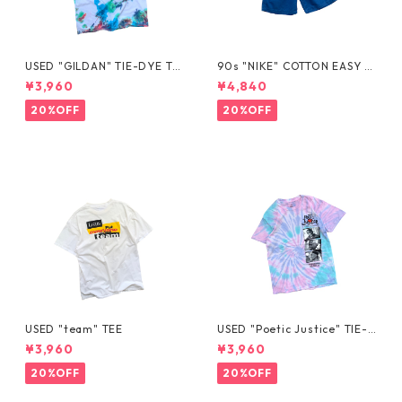
USED "GILDAN" TIE-DYE TE
90s "NIKE" COTTON EASY S
E
HORTS
¥3,960
¥4,840
20%OFF
20%OFF
USED "team" TEE
USED "Poetic Justice" TIE-D
YE TEE
¥3,960
¥3,960
20%OFF
20%OFF