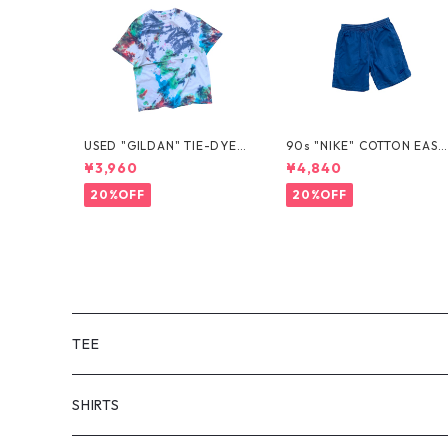
USED "GILDAN" TIE-DYE T
90s "NIKE" COTTON EASY
EE
SHORTS
¥3,960
¥4,840
20%OFF
20%OFF
TEE
SHORT SLEEVE
SHIRTS