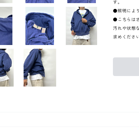
す。
●照明によ
●こちらは
汚れや状態
求めくださ