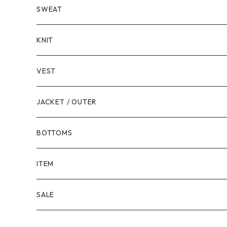
LONG SLEEVE
SHORT SLEEVE
SWEAT
LONG SLEEVE
KNIT
VEST
JACKET / OUTER
BOTTOMS
SHORTS
ITEM
PANTS
SALE
TOPS