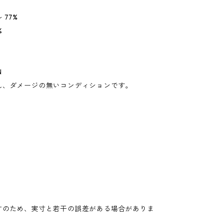
 77%
%
%
N
れ、ダメージの無いコンディションです。
寸のため、実寸と若干の誤差がある場合がありま