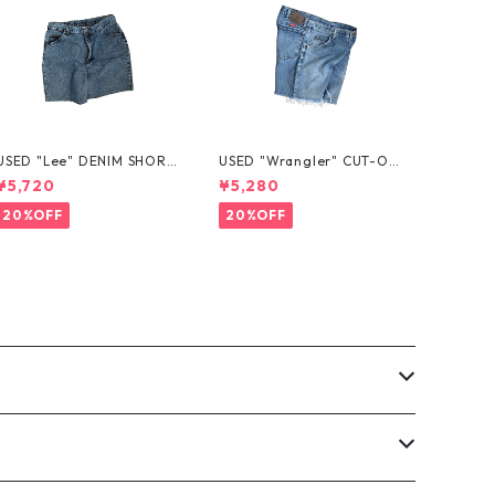
USED "Lee" DENIM SHORT
USED "Wrangler" CUT-OF
S
F DENIM SHORTS
¥5,720
¥5,280
20%OFF
20%OFF