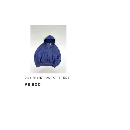
90s "NORTHWEST TERRIT
ORY" ZIP-UP SWEAT HOO
¥8,800
DIE