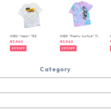
USED "team" TEE
USED "Poetic Justice" TIE
-DYE TEE
¥3,960
¥3,960
20%OFF
20%OFF
Category