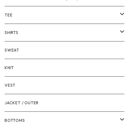
TEE
SHORT SLEEVE
SHIRTS
LONG SLEEVE
SHORT SLEEVE
SWEAT
LONG SLEEVE
KNIT
VEST
JACKET / OUTER
BOTTOMS