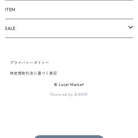
SHORTS
ITEM
PANTS
SALE
TOPS
プライバシーポリシー
PANTS
特定商取引法に基づく表記
ITEM
© Local Market
Powered by