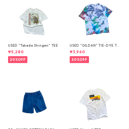
USED "Takeda Shingen" TEE
USED "GILDAN" TIE-DYE TE
E
¥5,280
¥3,960
20%OFF
20%OFF