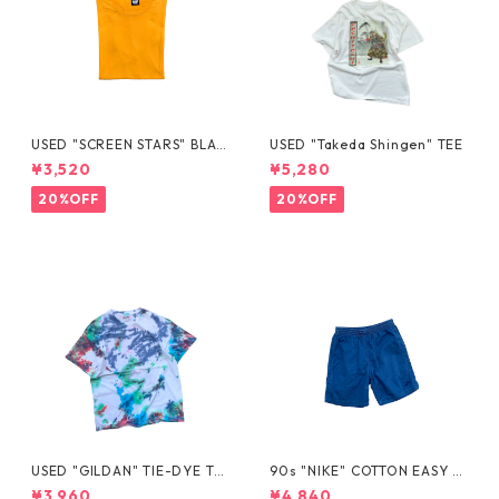
USED "SCREEN STARS" BLAN
USED "Takeda Shingen" TEE
K TEE
¥3,520
¥5,280
20%OFF
20%OFF
USED "GILDAN" TIE-DYE TE
90s "NIKE" COTTON EASY S
E
HORTS
¥3,960
¥4,840