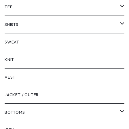
TEE
SHORT SLEEVE
SHIRTS
LONG SLEEVE
SHORT SLEEVE
SWEAT
LONG SLEEVE
KNIT
VEST
JACKET / OUTER
BOTTOMS