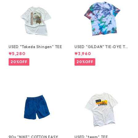
USED "Takeda Shingen" TEE
USED "GILDAN" TIE-DYE TE
E
¥5,280
¥3,960
20%OFF
20%OFF
90s "NIKE" COTTON EASY S
USED "team" TEE