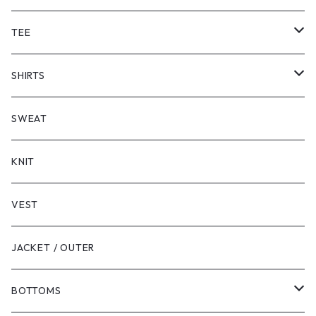
TEE
SHORT SLEEVE
SHIRTS
LONG SLEEVE
SHORT SLEEVE
SWEAT
LONG SLEEVE
KNIT
VEST
JACKET / OUTER
BOTTOMS