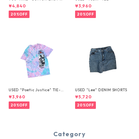
HORTS
¥4,840
¥3,960
20%OFF
20%OFF
USED "Poetic Justice" TIE-D
USED "Lee" DENIM SHORTS
YE TEE
¥3,960
¥5,720
20%OFF
20%OFF
Category