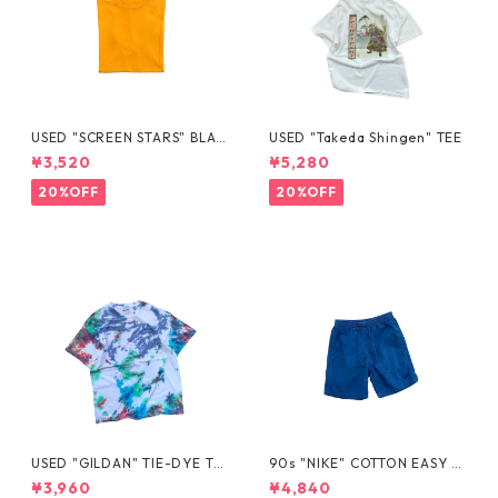
USED "SCREEN STARS" BLAN
USED "Takeda Shingen" TEE
K TEE
¥3,520
¥5,280
20%OFF
20%OFF
USED "GILDAN" TIE-DYE TE
90s "NIKE" COTTON EASY S
E
HORTS
¥3,960
¥4,840