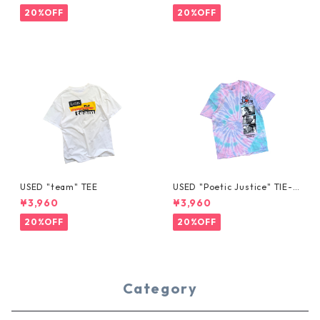
20%OFF
20%OFF
USED "team" TEE
USED "Poetic Justice" TIE-D
YE TEE
¥3,960
¥3,960
20%OFF
20%OFF
Category