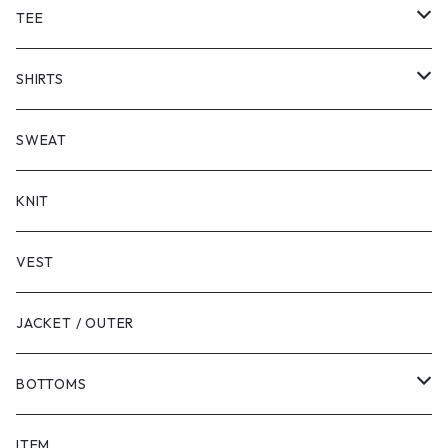
TEE
SHORT SLEEVE
SHIRTS
LONG SLEEVE
SHORT SLEEVE
SWEAT
LONG SLEEVE
KNIT
VEST
JACKET / OUTER
BOTTOMS
SHORTS
ITEM