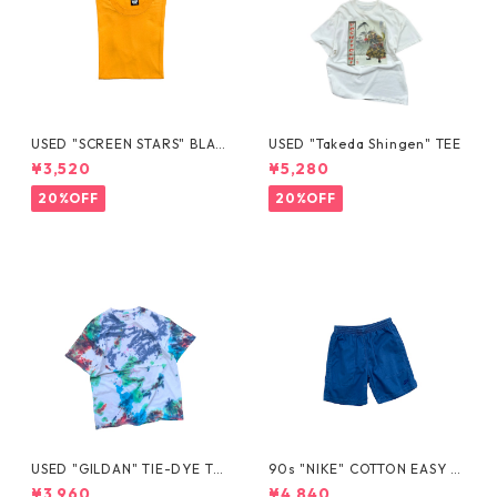
USED "SCREEN STARS" BLAN
USED "Takeda Shingen" TEE
K TEE
¥3,520
¥5,280
20%OFF
20%OFF
USED "GILDAN" TIE-DYE TE
90s "NIKE" COTTON EASY S
E
HORTS
¥3,960
¥4,840