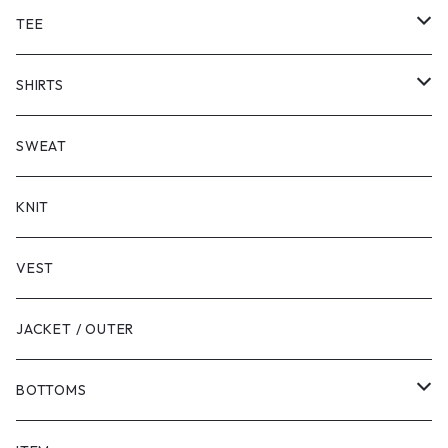
TEE
SHORT SLEEVE
SHIRTS
LONG SLEEVE
SHORT SLEEVE
SWEAT
LONG SLEEVE
KNIT
VEST
JACKET / OUTER
BOTTOMS