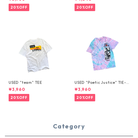
20%OFF
20%OFF
USED "team" TEE
USED "Poetic Justice" TIE-D
YE TEE
¥3,960
¥3,960
20%OFF
20%OFF
Category