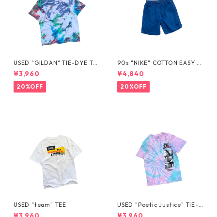
USED "GILDAN" TIE-DYE TE
90s "NIKE" COTTON EASY S
E
HORTS
¥3,960
¥4,840
20%OFF
20%OFF
USED "team" TEE
USED "Poetic Justice" TIE-D
YE TEE
¥3,960
¥3,960