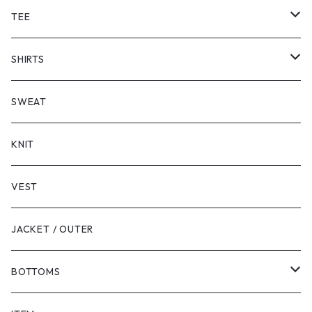
TEE
SHORT SLEEVE
SHIRTS
LONG SLEEVE
SHORT SLEEVE
SWEAT
LONG SLEEVE
KNIT
VEST
JACKET / OUTER
BOTTOMS