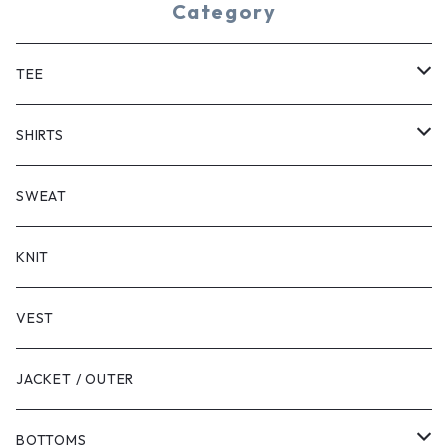
Category
TEE
SHORT SLEEVE
SHIRTS
LONG SLEEVE
SHORT SLEEVE
SWEAT
LONG SLEEVE
KNIT
VEST
JACKET / OUTER
BOTTOMS