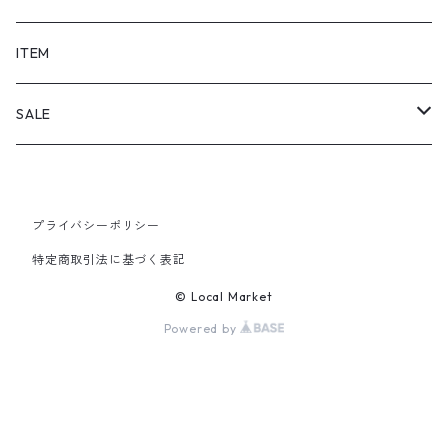
SHORTS
ITEM
PANTS
SALE
TOPS
プライバシーポリシー
PANTS
特定商取引法に基づく表記
ITEM
© Local Market
Powered by