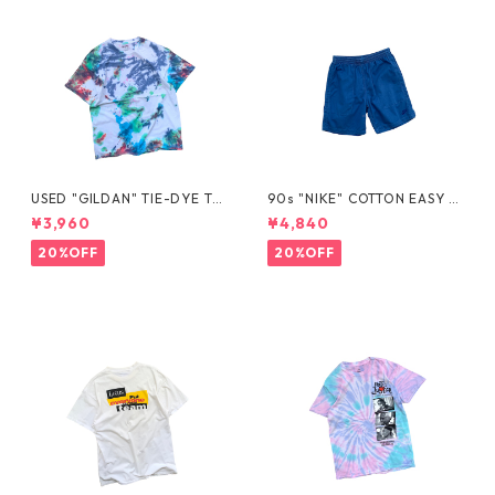
USED "GILDAN" TIE-DYE TE
90s "NIKE" COTTON EASY S
E
HORTS
¥3,960
¥4,840
20%OFF
20%OFF