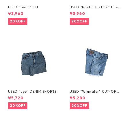
USED "team" TEE
USED "Poetic Justice" TIE-D
YE TEE
¥3,960
¥3,960
20%OFF
20%OFF
USED "Lee" DENIM SHORTS
USED "Wrangler" CUT-OFF
DENIM SHORTS
¥5,720
¥5,280
20%OFF
20%OFF