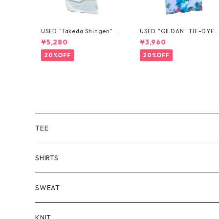
USED "Takeda Shingen" T
USED "GILDAN" TIE-DYE 
EE
EE
¥5,280
¥3,960
20%OFF
20%OFF
TEE
SHORT SLEEVE
SHIRTS
LONG SLEEVE
SHORT SLEEVE
SWEAT
LONG SLEEVE
KNIT