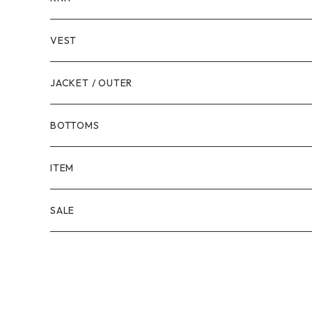
VEST
JACKET / OUTER
BOTTOMS
SHORTS
ITEM
PANTS
SALE
TOPS
PANTS