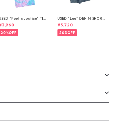
USED "Poetic Justice" TIE
USED "Lee" DENIM SHORT
-DYE TEE
S
¥3,960
¥5,720
20%OFF
20%OFF