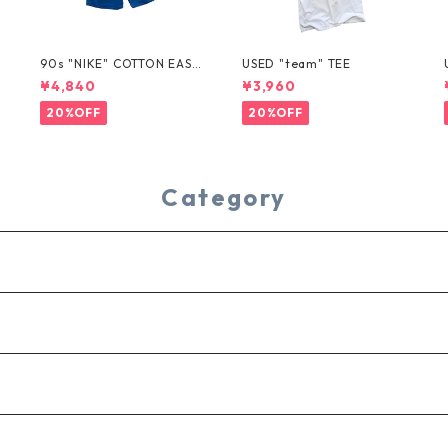
T
90s "NIKE" COTTON EASY
USED "team" TEE
SHORTS
¥4,840
¥3,960
20%OFF
20%OFF
Category