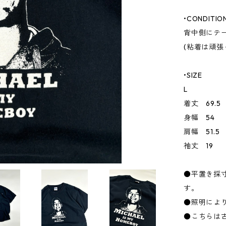
•CONDITIO
背中側にテ
(粘着は頑張
•SIZE
L
着丈 69.5
身幅 54
肩幅 51.5
袖丈 19
●平置き採
す。
●照明によ
●こちらは