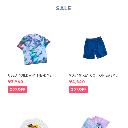
SALE
USED "GILDAN" TIE-DYE TE
90s "NIKE" COTTON EASY S
E
HORTS
¥3,960
¥4,840
20%OFF
20%OFF