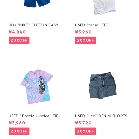
90s "NIKE" COTTON EASY S
USED "team" TEE
HORTS
¥4,840
¥3,960
20%OFF
20%OFF
USED "Poetic Justice" TIE-D
USED "Lee" DENIM SHORTS
YE TEE
¥3,960
¥5,720
20%OFF
20%OFF