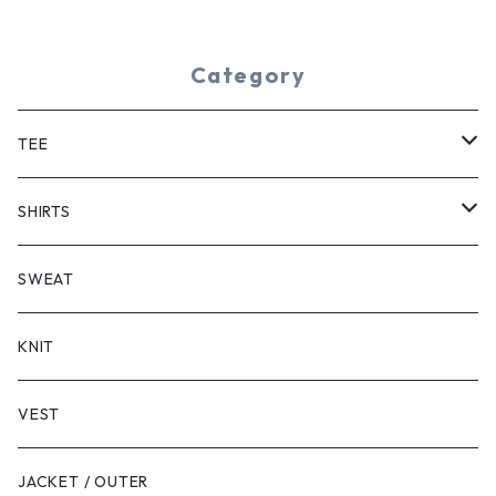
Category
TEE
SHORT SLEEVE
SHIRTS
LONG SLEEVE
SHORT SLEEVE
SWEAT
LONG SLEEVE
KNIT
VEST
JACKET / OUTER