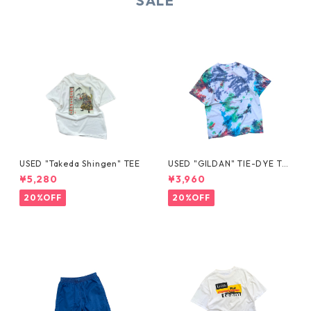
SALE
USED "Takeda Shingen" TEE
USED "GILDAN" TIE-DYE TE
E
¥5,280
¥3,960
20%OFF
20%OFF