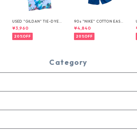
USED "GILDAN" TIE-DYE T
90s "NIKE" COTTON EASY
EE
SHORTS
¥3,960
¥4,840
20%OFF
20%OFF
Category