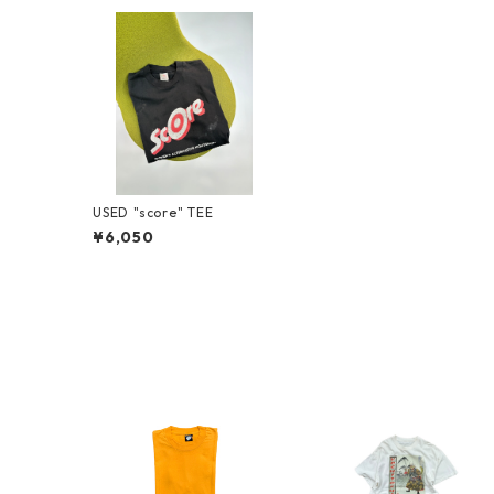
USED "score" TEE
¥6,050