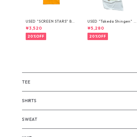
USED "SCREEN STARS" BL
USED "Takeda Shingen" T
ANK TEE
EE
¥3,520
¥5,280
20%OFF
20%OFF
TEE
SHORT SLEEVE
SHIRTS
LONG SLEEVE
SHORT SLEEVE
SWEAT