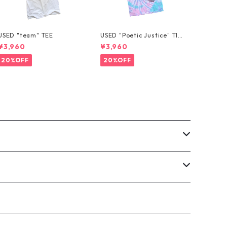
USED "team" TEE
USED "Poetic Justice" TIE
-DYE TEE
¥3,960
¥3,960
20%OFF
20%OFF