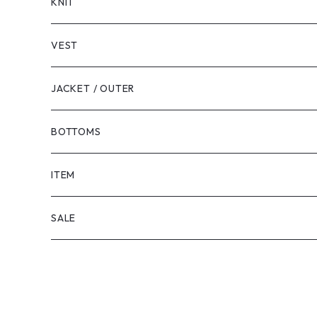
LONG SLEEVE
KNIT
VEST
JACKET / OUTER
BOTTOMS
SHORTS
ITEM
PANTS
SALE
TOPS
PANTS