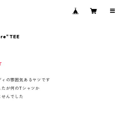
ore" TEE
T
ディの雰囲気あるヤツです
したが何のTシャツか
ませんでした