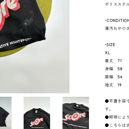
ポリエステ
•CONDITIO
薄汚れや小
•SIZE
XL
着丈 71
身幅 58
肩幅 54
袖丈 19
●平置き採
す。
●照明によ
●こちらは