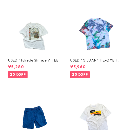
USED "Takeda Shingen" TEE
USED "GILDAN" TIE-DYE TE
E
¥5,280
¥3,960
20%OFF
20%OFF