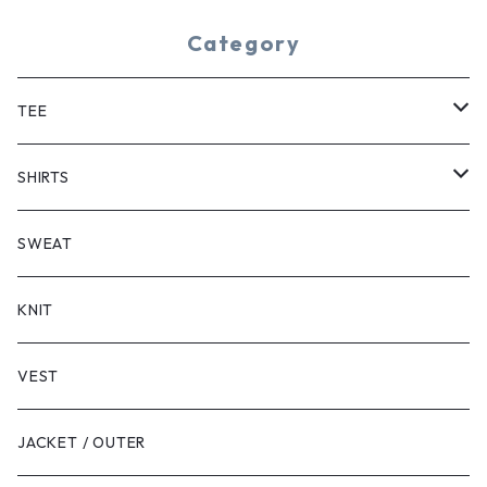
Category
TEE
SHORT SLEEVE
SHIRTS
LONG SLEEVE
SHORT SLEEVE
SWEAT
LONG SLEEVE
KNIT
VEST
JACKET / OUTER