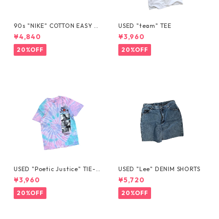
90s "NIKE" COTTON EASY S
USED "team" TEE
HORTS
¥4,840
¥3,960
20%OFF
20%OFF
USED "Poetic Justice" TIE-D
USED "Lee" DENIM SHORTS
YE TEE
¥3,960
¥5,720
20%OFF
20%OFF