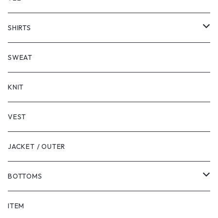
SHORT SLEEVE
SHIRTS
LONG SLEEVE
SHORT SLEEVE
SWEAT
LONG SLEEVE
KNIT
VEST
JACKET / OUTER
BOTTOMS
SHORTS
ITEM