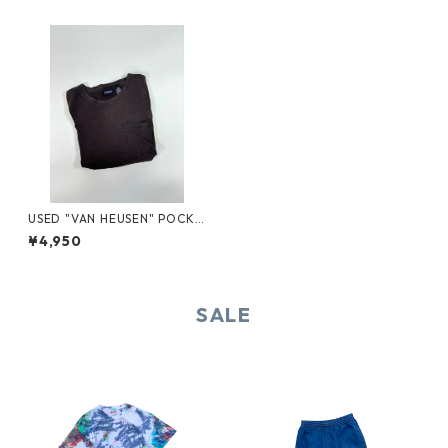
USED "VAN HEUSEN" POCKE
T TEE
¥4,950
SALE