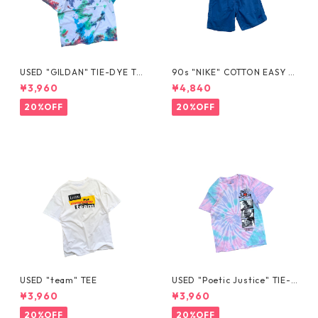
USED "GILDAN" TIE-DYE TE
90s "NIKE" COTTON EASY S
E
HORTS
¥3,960
¥4,840
20%OFF
20%OFF
USED "team" TEE
USED "Poetic Justice" TIE-D
YE TEE
¥3,960
¥3,960
20%OFF
20%OFF