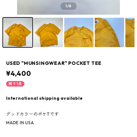
1
/8
USED "MUNSINGWEAR" POCKET TEE
¥4,400
残り1点
International shipping available
グッドカラーのポケTです
MADE IN USA