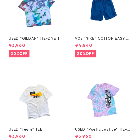
USED "GILDAN" TIE-DYE TE
90s "NIKE" COTTON EASY S
E
HORTS
¥3,960
¥4,840
20%OFF
20%OFF
USED "team" TEE
USED "Poetic Justice" TIE-D
YE TEE
¥3,960
¥3,960