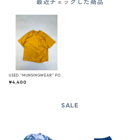
最近チェックした商品
USED "MUNSINGWEAR" POC
KET TEE
¥4,400
SALE