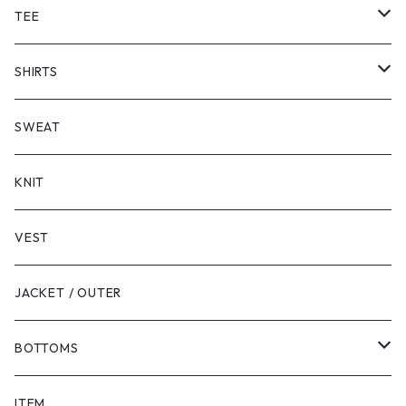
TEE
SHORT SLEEVE
SHIRTS
LONG SLEEVE
SHORT SLEEVE
SWEAT
LONG SLEEVE
KNIT
VEST
JACKET / OUTER
BOTTOMS
SHORTS
ITEM