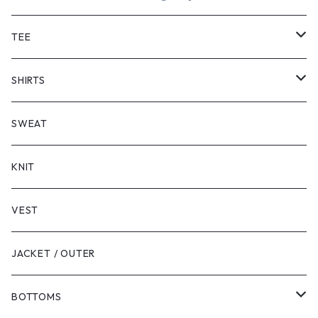
TEE
SHORT SLEEVE
SHIRTS
LONG SLEEVE
SHORT SLEEVE
SWEAT
LONG SLEEVE
KNIT
VEST
JACKET / OUTER
BOTTOMS