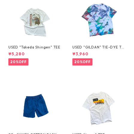
USED "Takeda Shingen" TEE
USED "GILDAN" TIE-DYE TE
E
¥5,280
¥3,960
20%OFF
20%OFF