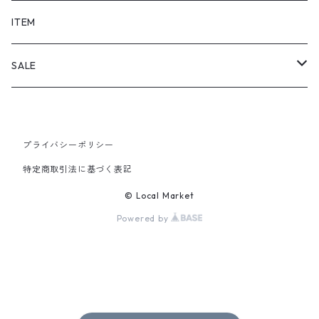
SHORTS
ITEM
PANTS
SALE
TOPS
プライバシーポリシー
PANTS
特定商取引法に基づく表記
ITEM
© Local Market
Powered by