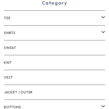
Category
TEE
SHORT SLEEVE
SHIRTS
LONG SLEEVE
SHORT SLEEVE
SWEAT
LONG SLEEVE
KNIT
VEST
JACKET / OUTER
BOTTOMS