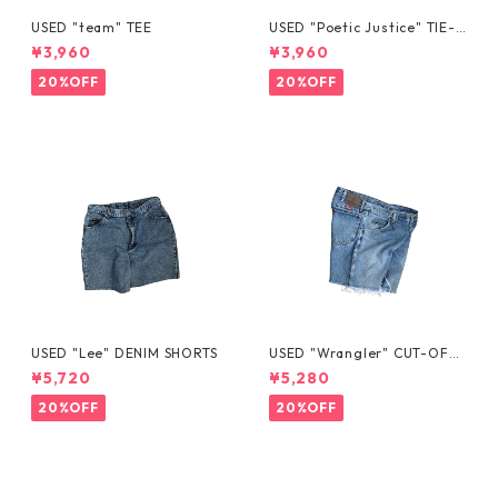
USED "team" TEE
USED "Poetic Justice" TIE-D
YE TEE
¥3,960
¥3,960
20%OFF
20%OFF
USED "Lee" DENIM SHORTS
USED "Wrangler" CUT-OFF
DENIM SHORTS
¥5,720
¥5,280
20%OFF
20%OFF