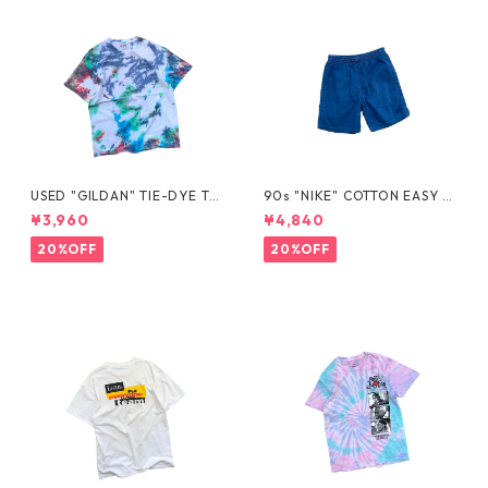
USED "GILDAN" TIE-DYE TE
90s "NIKE" COTTON EASY S
E
HORTS
¥3,960
¥4,840
20%OFF
20%OFF