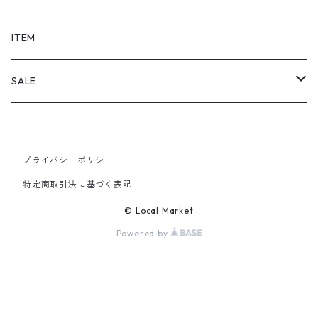
SHORTS
ITEM
PANTS
SALE
TOPS
プライバシーポリシー
PANTS
特定商取引法に基づく表記
ITEM
© Local Market
Powered by