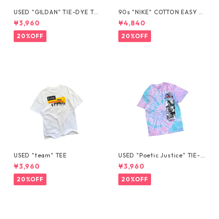
USED "GILDAN" TIE-DYE TE
90s "NIKE" COTTON EASY S
E
HORTS
¥3,960
¥4,840
20%OFF
20%OFF
USED "team" TEE
USED "Poetic Justice" TIE-D
YE TEE
¥3,960
¥3,960
20%OFF
20%OFF