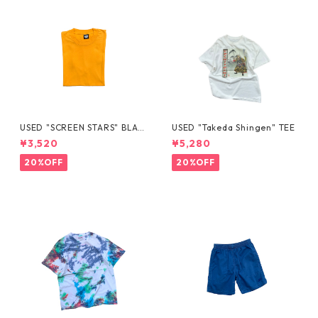
USED "SCREEN STARS" BLAN
USED "Takeda Shingen" TEE
K TEE
¥3,520
¥5,280
20%OFF
20%OFF