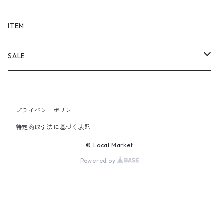
SHORTS
ITEM
PANTS
SALE
TOPS
プライバシーポリシー
PANTS
特定商取引法に基づく表記
ITEM
© Local Market
Powered by