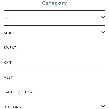
Category
TEE
SHORT SLEEVE
SHIRTS
LONG SLEEVE
SHORT SLEEVE
SWEAT
LONG SLEEVE
KNIT
VEST
JACKET / OUTER
BOTTOMS