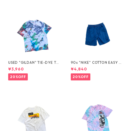
USED "GILDAN" TIE-DYE TE
90s "NIKE" COTTON EASY S
E
HORTS
¥3,960
¥4,840
20%OFF
20%OFF