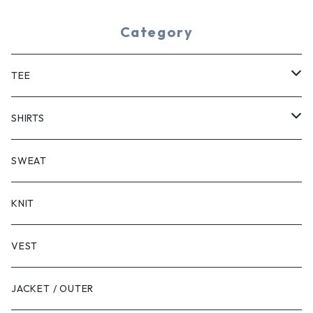
Category
TEE
SHORT SLEEVE
SHIRTS
LONG SLEEVE
SHORT SLEEVE
SWEAT
LONG SLEEVE
KNIT
VEST
JACKET / OUTER