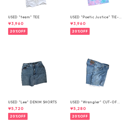
USED "team" TEE
USED "Poetic Justice" TIE-D
YE TEE
¥3,960
¥3,960
20%OFF
20%OFF
USED "Lee" DENIM SHORTS
USED "Wrangler" CUT-OFF
DENIM SHORTS
¥5,720
¥5,280
20%OFF
20%OFF