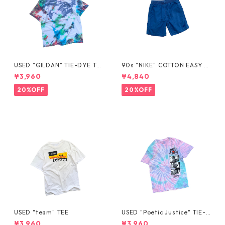
USED "GILDAN" TIE-DYE TE
90s "NIKE" COTTON EASY S
E
HORTS
¥3,960
¥4,840
20%OFF
20%OFF
USED "team" TEE
USED "Poetic Justice" TIE-D
YE TEE
¥3,960
¥3,960