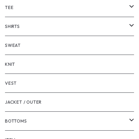
TEE
SHORT SLEEVE
SHIRTS
LONG SLEEVE
SHORT SLEEVE
SWEAT
LONG SLEEVE
KNIT
VEST
JACKET / OUTER
BOTTOMS