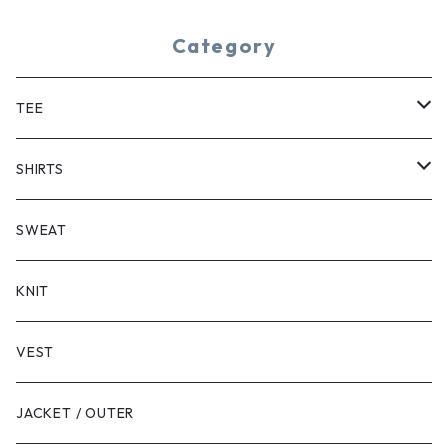
Category
TEE
SHORT SLEEVE
SHIRTS
LONG SLEEVE
SHORT SLEEVE
SWEAT
LONG SLEEVE
KNIT
VEST
JACKET / OUTER