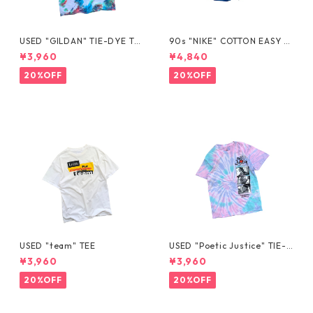
USED "GILDAN" TIE-DYE TE
90s "NIKE" COTTON EASY S
E
HORTS
¥3,960
¥4,840
20%OFF
20%OFF
USED "team" TEE
USED "Poetic Justice" TIE-D
YE TEE
¥3,960
¥3,960
20%OFF
20%OFF