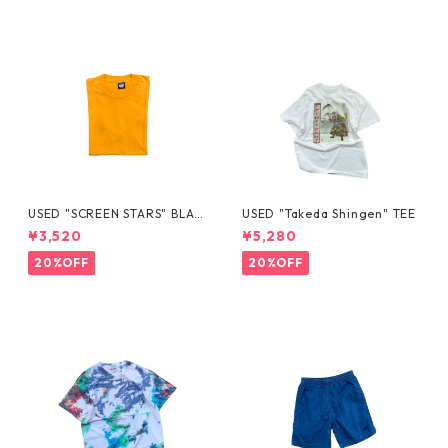
USED "SCREEN STARS" BLAN
USED "Takeda Shingen" TEE
K TEE
¥3,520
¥5,280
20%OFF
20%OFF