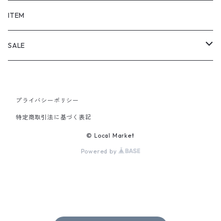
SHORTS
ITEM
PANTS
SALE
TOPS
プライバシーポリシー
PANTS
特定商取引法に基づく表記
ITEM
© Local Market
Powered by