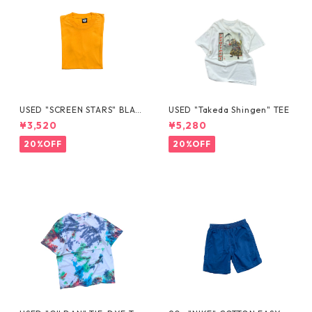
USED "SCREEN STARS" BLAN
USED "Takeda Shingen" TEE
K TEE
¥3,520
¥5,280
20%OFF
20%OFF