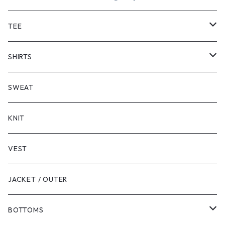
TEE
SHORT SLEEVE
SHIRTS
LONG SLEEVE
SHORT SLEEVE
SWEAT
LONG SLEEVE
KNIT
VEST
JACKET / OUTER
BOTTOMS