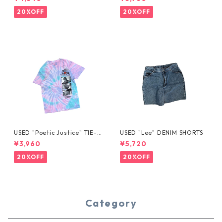
20%OFF
20%OFF
USED "Poetic Justice" TIE-D
USED "Lee" DENIM SHORTS
YE TEE
¥3,960
¥5,720
20%OFF
20%OFF
Category