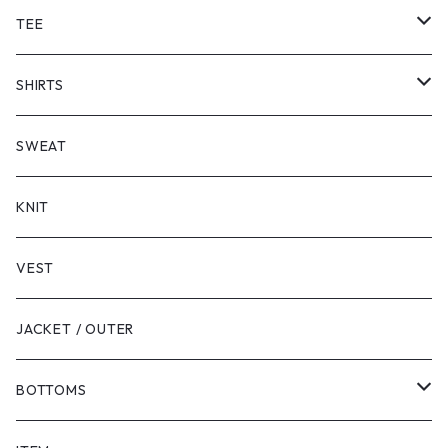
TEE
SHORT SLEEVE
SHIRTS
LONG SLEEVE
SHORT SLEEVE
SWEAT
LONG SLEEVE
KNIT
VEST
JACKET / OUTER
BOTTOMS