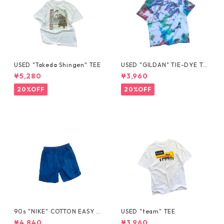
USED "Takeda Shingen" TEE
USED "GILDAN" TIE-DYE TE
E
¥5,280
¥3,960
20%OFF
20%OFF
90s "NIKE" COTTON EASY S
USED "team" TEE
HORTS
¥4,840
¥3,960