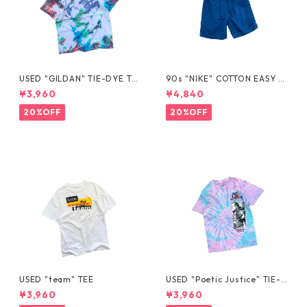
USED "GILDAN" TIE-DYE TE
90s "NIKE" COTTON EASY S
E
HORTS
¥3,960
¥4,840
20%OFF
20%OFF
USED "team" TEE
USED "Poetic Justice" TIE-D
YE TEE
¥3,960
¥3,960