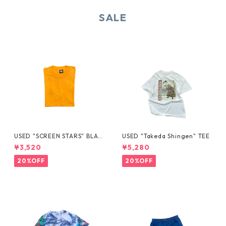
SALE
USED "SCREEN STARS" BLAN
USED "Takeda Shingen" TEE
K TEE
¥3,520
¥5,280
20%OFF
20%OFF