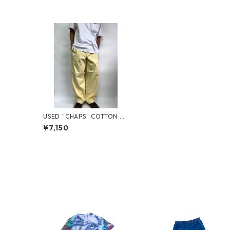
USED "CHAPS" COTTON C
HINO
¥7,150