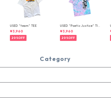
USED "team" TEE
USED "Poetic Justice" TIE
-DYE TEE
¥3,960
¥3,960
20%OFF
20%OFF
Category