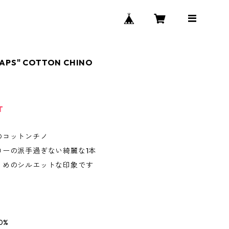
HAPS" COTTON CHINO
T
のコットンチノ
ローの派手過ぎない綺麗な1本
りめのシルエットな印象です
0%