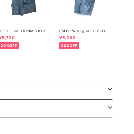
USED "Lee" DENIM SHORT
USED "Wrangler" CUT-OF
S
F DENIM SHORTS
¥5,720
¥5,280
20%OFF
20%OFF