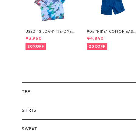
USED "GILDAN" TIE-DYE T
90s "NIKE" COTTON EASY
EE
SHORTS
¥3,960
¥4,840
20%OFF
20%OFF
TEE
SHORT SLEEVE
SHIRTS
LONG SLEEVE
SHORT SLEEVE
SWEAT