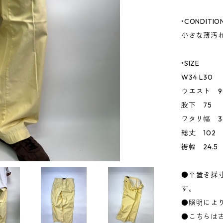
•CONDITIO
小さな薄汚
•SIZE
W34 L30
ウエスト 9
股下 75
ワタリ幅 3
総丈 102
裾幅 24.5
●平置き採
す。
●照明によ
●こちらは