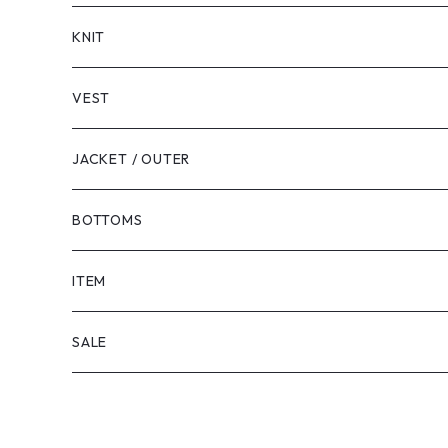
LONG SLEEVE
KNIT
VEST
JACKET / OUTER
BOTTOMS
SHORTS
ITEM
PANTS
SALE
TOPS