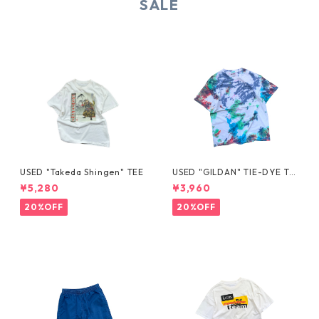
SALE
USED "Takeda Shingen" TEE
USED "GILDAN" TIE-DYE TE
E
¥5,280
¥3,960
20%OFF
20%OFF