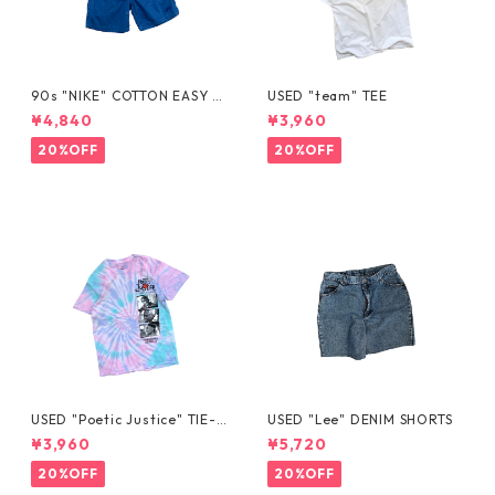
90s "NIKE" COTTON EASY S
USED "team" TEE
HORTS
¥4,840
¥3,960
20%OFF
20%OFF
USED "Poetic Justice" TIE-D
USED "Lee" DENIM SHORTS
YE TEE
¥3,960
¥5,720
20%OFF
20%OFF