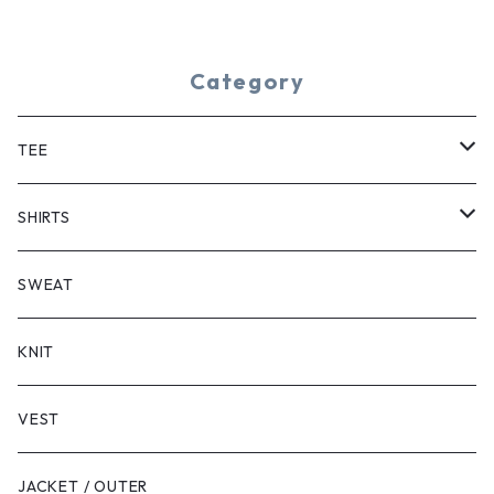
Category
TEE
SHORT SLEEVE
SHIRTS
LONG SLEEVE
SHORT SLEEVE
SWEAT
LONG SLEEVE
KNIT
VEST
JACKET / OUTER